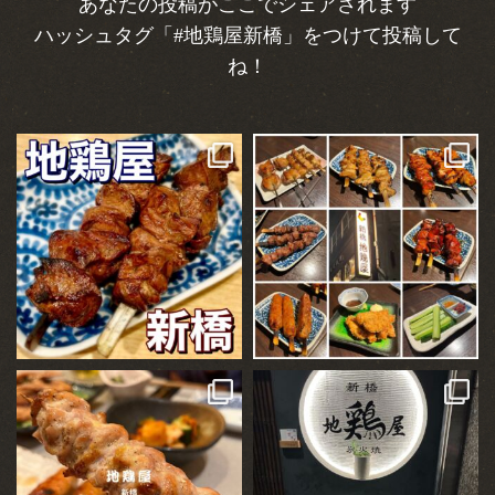
あなたの投稿がここでシェアされます
ハッシュタグ「#地鶏屋新橋」をつけて投稿して
ね！
…
ごはん記録🍴
【地鶏屋】@新橋
『新橋 地鶏屋』
百名店選出歴あり✨新橋のおすすめ高
コスパ焼鳥👏🏻
新橋にある居酒屋さん🏮
...
...
102
0
0
1
【地鶏屋 / 新橋(東京)】
ある日の新橋
美味しいし、コスパ最高。
2回ほど予約が取れなかった地鶏屋さ
#焼鳥百名店 選出店。
ん。
...
...
38
0
146
8